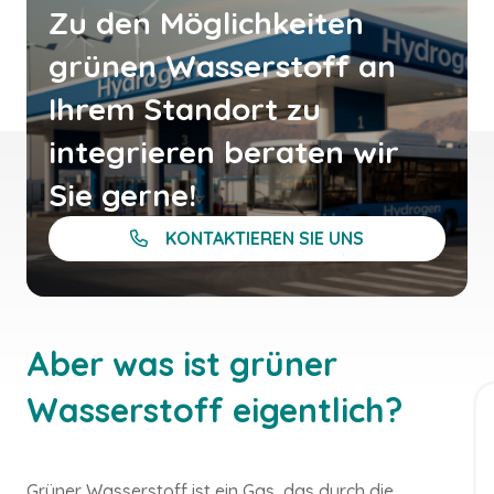
Agri-
Zu den Möglichkeiten
Grüner Strom
grünen Wasserstoff an
Ihrem Standort zu
integrieren beraten wir
Sie gerne!
Mobilität
Batt
KONTAKTIEREN SIE UNS
Aber was ist grüner
Transport
Elektr
Wasserstoff eigentlich?
Grüner Wasserstoff ist ein Gas, das durch die