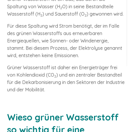
Spaltung von Wasser (H
O) in seine Bestandteile
2
Wasserstoff (H
) und Sauerstoff (O
) gewonnen wird.
2
2
Wasserst
Industrie
Für diese Spaltung wird Strom benötigt, der im Falle
des grünen Wasserstoffs aus erneuerbaren
Energiequellen, wie Sonnen- oder Windenergie,
stammt. Bei diesem Prozess, der Elektrolyse genannt
wird, entstehen keine Emissionen.
Grüner Wasserstoff ist daher ein Energieträger frei
von Kohlendioxid (CO
) und ein zentraler Bestandteil
2
für die Dekarbonisierung in den Sektoren der Industrie
und der Mobilität.
Wieso grüner Wasserstoff
so wichtig für eine