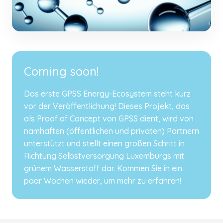
Coming soon!
Das erste GPSS Energy-Ecosystem steht kurz
vor der Veröffentlichung! Dieses Projekt, das
als Proof of Concept von GPSS dient, wird von
namhaften (öffentlichen und privaten) Partnern
unterstützt und stellt einen großen Schritt in
Richtung Selbstversorgung Luxemburgs mit
grünem Wasserstoff dar. Kommen Sie in ein
paar Wochen wieder, um mehr zu erfahren!