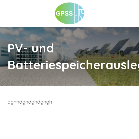
PV- und
Batteriespeicherausl
dghndgndgndgngh