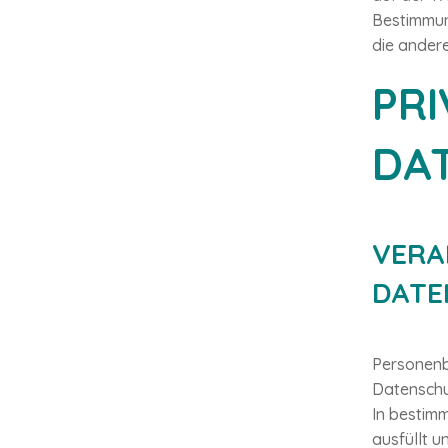
Bestimmun
die ander
PR
DA
VERA
DATE
Personenb
Datenschu
In bestimm
ausfüllt u