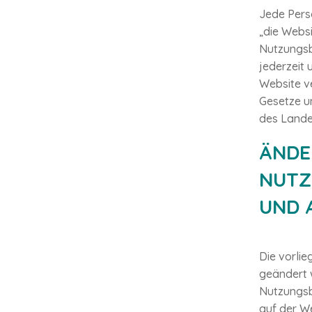
Jede Perso
„die Websi
Nutzungsb
jederzeit 
Website ve
Gesetze u
des Landes
ÄNDE
NUTZ
UND 
Die vorli
geändert 
Nutzungsb
auf der We