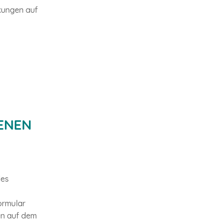
kungen auf
ENEN
des
ormular
en auf dem