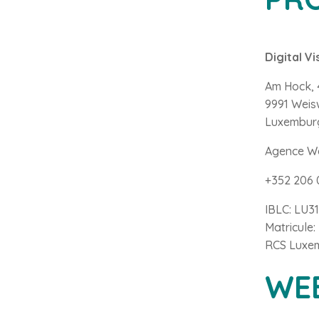
Digital Vi
Am Hock, 
9991 Wei
Luxembur
Agence We
+352 206 
IBLC: LU3
Matricule:
RCS Luxe
WE