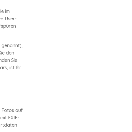
ie im
r User-
fspüren
h genannt),
Sie den
nden Sie
s, ist Ihr
d Fotos auf
mit EXIF-
ortdaten