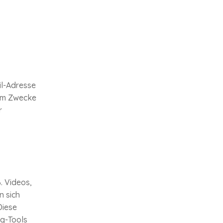
il-Adresse
um Zwecke
r
. Videos,
n sich
Diese
g-Tools