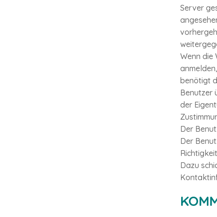
Server ges
angesehen
vorhergeh
weitergeg
Wenn die W
anmelden, 
benötigt d
Benutzer ü
der Eigent
Zustimmun
Der Benutz
Der Benut
Richtigkei
Dazu schi
Kontaktin
KOMM