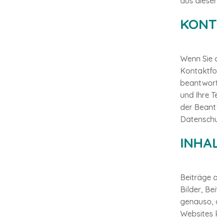
aus diesen
KONT
Wenn Sie 
Kontaktfo
beantwort
und Ihre 
der Beant
Datenschut
INHA
Beiträge a
Bilder, Be
genauso, 
Websites 