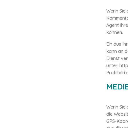
Wenn Sie 
Kommentar
Agent Ihr
können.
Ein aus Ih
kann an d
Dienst ve
unter:
htt
Profilbild
MEDI
Wenn Sie e
die Websit
GPS-Koord