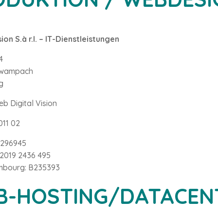
sion S.à r.l. – IT-Dienstleistungen
4
swampach
g
b Digital Vision
011 02
1296945
 2019 2436 495
mbourg: B235393
B-HOSTING/DATACEN