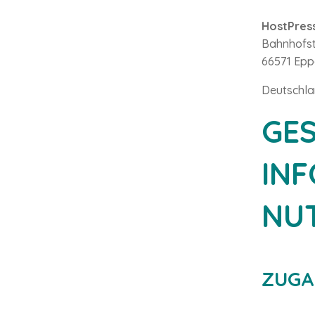
HostPres
Bahnhofstr
66571 Epp
Deutschl
GES
IN
NU
ZUGA