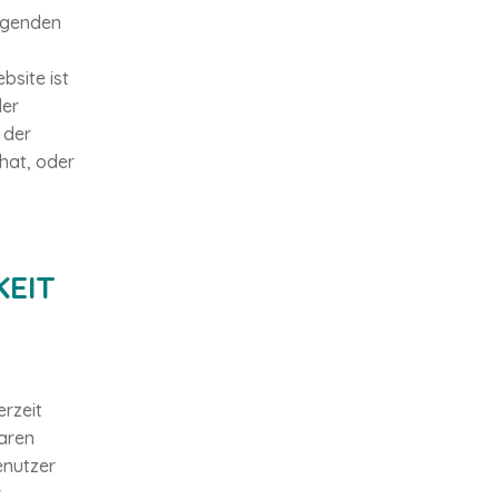
olgenden
site ist
der
 der
hat, oder
EIT
rzeit
aren
enutzer
r