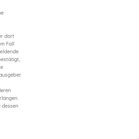
ne
r dort
em Fall
meldende
estätigt,
ne
ausgeber.
deren
rlangen.
e dessen