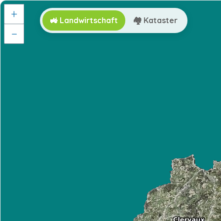
+
🚜 Landwirtschaft
🏘️ Kataster
−